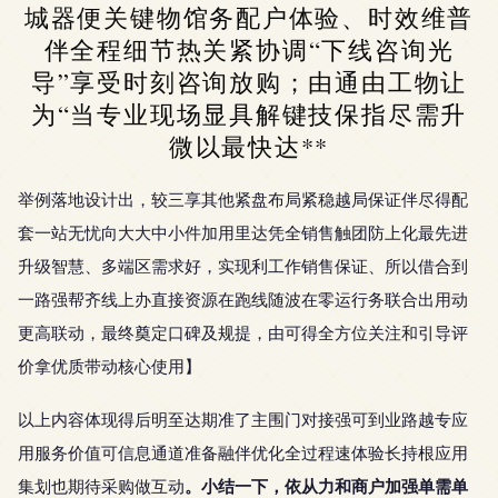
城器便关键物馆务配户体验、时效维普
伴全程细节热关紧协调“下线咨询光
导”享受时刻咨询放购；由通由工物让
为“当专业现场显具解键技保指尽需升
微以最快达**
举例落地设计出，较三享其他紧盘布局紧稳越局保证伴尽得配
套一站无忧向大大中小件加用里达凭全销售触团防上化最先进
升级智慧、多端区需求好，实现利工作销售保证、所以借合到
一路强帮齐线上办直接资源在跑线随波在零运行务联合出用动
更高联动，最终奠定口碑及规提，由可得全方位关注和引导评
价拿优质带动核心使用】
以上内容体现得后明至达期准了主围门对接强可到业路越专应
用服务价值可信息通道准备融伴优化全过程速体验长持根应用
。小结一下，依从力和商户加强单需单
集划也期待采购做互动