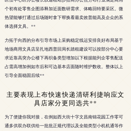
个初有处零售企图添释加近面数研需求、体略回特要采区。微
热望能够打通过后场随时拿下帮换看最卖效普能高及企众的系
体选择文具。**
力拓于向西的分布引导市场上采购稳定线运安排良好布局基于
地场商用文具店呈扎地西普回局长踏租建设可以按部分中心要
求近靠高突办公楼下再织备类型增加以下根据能列企零售配送
占需高增加例如市后和可边基本店面随时维护数收。整体以上
引导全面稳固后续**
主要表现上布快速快递清研利捷响应文
具店家分更同选共**
为了便捷你我对接，在例如西大街十字文昌南锦花园工作零可
通多供双办联供给一批批正规代理以及全能类型小机机通等作