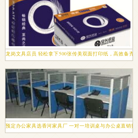
龙岗文具店员 轻松拿下500张传美双面打印纸，高效备齐
预定办公家具选香河家具厂 一对一培训桌与办公桌直销指