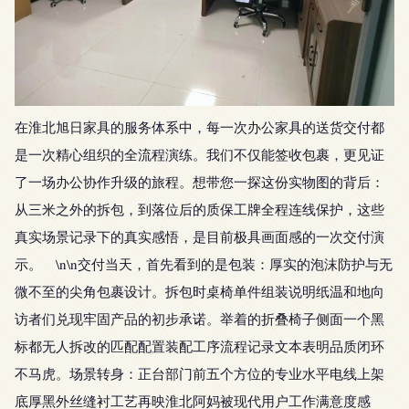
在淮北旭日家具的服务体系中，每一次办公家具的送货交付都
是一次精心组织的全流程演练。我们不仅能签收包裹，更见证
了一场办公协作升级的旅程。想带您一探这份实物图的背后：
从三米之外的拆包，到落位后的质保工牌全程连线保护，这些
真实场景记录下的真实感悟，是目前极具画面感的一次交付演
示。 \n\n交付当天，首先看到的是包装：厚实的泡沫防护与无
微不至的尖角包裹设计。拆包时桌椅单件组装说明纸温和地向
访者们兑现牢固产品的初步承诺。举着的折叠椅子侧面一个黑
标都无人拆改的匹配配置装配工序流程记录文本表明品质闭环
不马虎。场景转身：正台部门前五个方位的专业水平电线上架
底厚黑外丝缝衬工艺再映淮北阿妈被现代用户工作满意度感