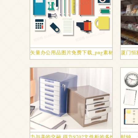
矢量办公用品图片免费下载_png素材_编号vwxi9
厦门恒
力与美的交融 得力9702文件柜的多维空间管理
时钟、