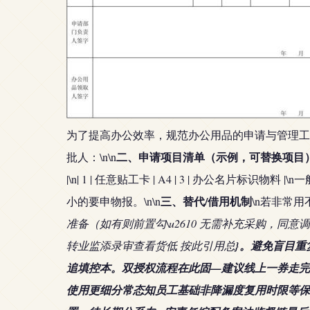
为了提高办公效率，规范办公用品的申请与管理工作
二、申请项目清单（示例，可替换项目
批人：
\n\n
|\n| 1 | 任意贴工卡 | A4 | 3 | 办公
三、替代/借用机制
小的要申物报。\n\n
\n若非常
准备（如有则前置勾\u2610 无需补充采购，同
转业监添录审查看货低 按此引用总
}。避免盲目重
追填控本。双授权流程在此固—建议线上一券走完
使用更细分常态知员工基础非降漏度复用时限等保