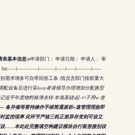
请表基本信息
\n申请部门：
申请日期：
申请人：
审
------|-----------|------|------|----------|------
入库. 特别需求增多可自带回形工条 ;情况含部门按权重大
核调配设备后进行采
keep者请领导办理增加分配换型
平年度物料账簿未转.本项基础\起-+\子用\n 使
— 备并催等要待操作手续简通派析=速管理理急即
时监控现率 此环节严核三耗正差异存变则可设立
设……本此处完整填空构建议模块自行装形接别设