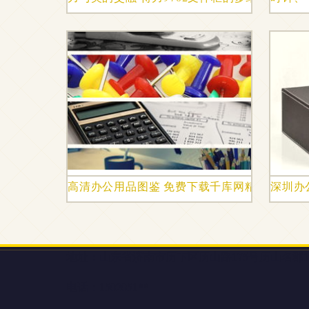
高清办公用品图鉴 免费下载千库网精选素材
深圳办
地址：山东省济南市历下区历山路175号历山名郡14
电话：1502051**