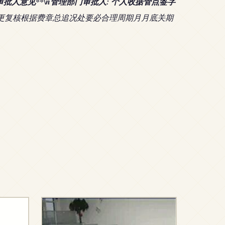
批人意见**\n管理部门审批人: 个人收据管点签字
更复核根据费章总追况处要必合理周期月月底关期