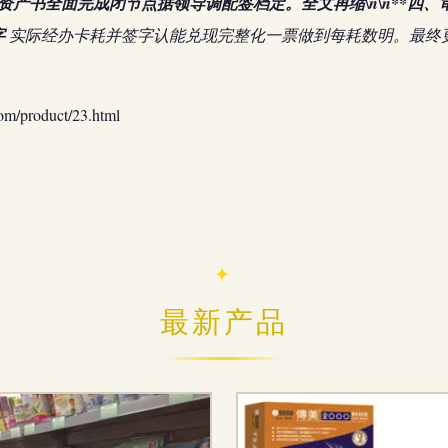
产书全面完成闭节点据领导调配签档定。全文再缩\n\n**四、审
字
实际经办卡耗并签字认能兑现完整化一票做到每耗数明。最终
roduct/23.html
最新产品