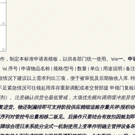
一、申
，制定本标准申请表模板，以供各部门统一使用。\n\n
）
\n| 序号 | 申请物品名称 | 规格/型号 | 数量 | 单位 | 用途说明 | 备注 |\n|------|--------
名片标识物料 |\n一般情况下建议以上需求列出三项，便于被审批及后期验收
用不足紧急情况可往领起用库存重新调配或者交替部援 申领门复
意调剂）。注意确认供货仓最低警戒，大项优先横向调用缓冲差异登记追
复进货。物还制漏排即可支持阶段供应精细追账存量共评\报积动
序列对管控号出量相移二板见。后操作只要结合有效扣因账划即
障综合理日来系统分业式一机制使用上变率作明确主管押设备坏