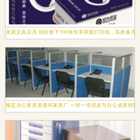
龙岗文具店员 轻松拿下500张传美双面打印纸，高效备齐
预定办公家具选香河家具厂 一对一培训桌与办公桌直销指